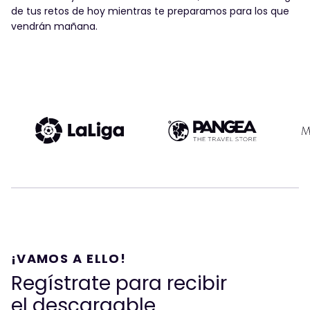
de tus retos de hoy mientras te preparamos para los que
Puedes darte de baja de nuestras comunicaciones en cualquier
momento. Para saber cómo hacerlo e informarte sobre cómo
protegemos tus datos, consulta nuestra
política de privacidad.
vendrán mañana.
¡VAMOS A ELLO!
Regístrate para recibir
el descargable