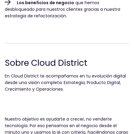
Los beneficios de negocio
que hemos
desbloqueado para nuestros clientes gracias a nuestra
estrategia de refactorización.
Sobre Cloud District
En Cloud District te acompañamos en tu evolución digital
desde una visión completa: Estrategia, Producto Digital,
Crecimiento y Operaciones.
📩
Regístrate para
recibir el
descargable
Nuestro objetivo es ayudarte a crecer, no venderte
tecnología. Por eso pensamos en el negocio desde el
Acepto la
política de privacidad.
*
minuto uno y usamos la IA con criterio, haciéndonos cargo
También acepto recibir otras comunicaciones de
Cloud District (pocas y buenas).