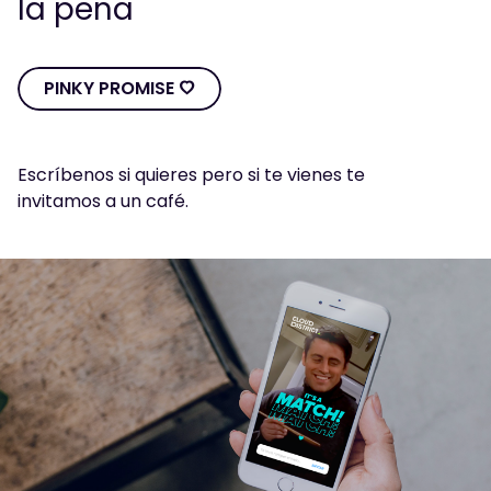
la pena
PINKY PROMISE Ô
Escríbenos si quieres pero si te vienes te
PINKY
PROMISE
Ô
invitamos a un café.