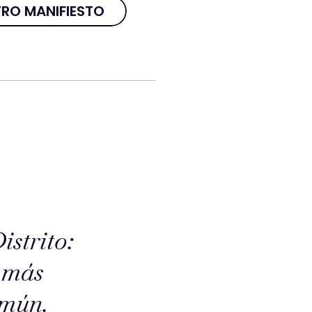
RO MANIFIESTO
TRO
MANIFIESTO
strito:
 más
omún.