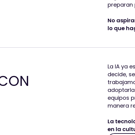
preparan 
No aspira
lo que h
La IA ya 
decide, se
 CON
trabajamo
adoptarla
equipos p
manera re
La tecnol
en la cult