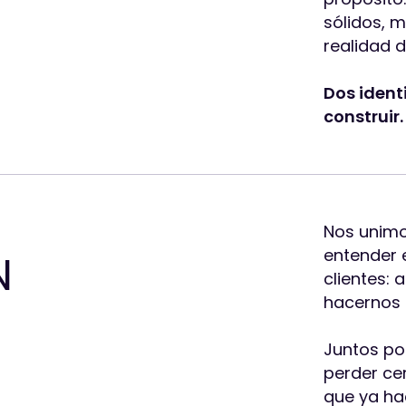
sólidos, 
realidad d
Dos iden
construir.
Nos unim
entender e
N
clientes: 
hacernos 
Juntos po
perder cer
que ya ha