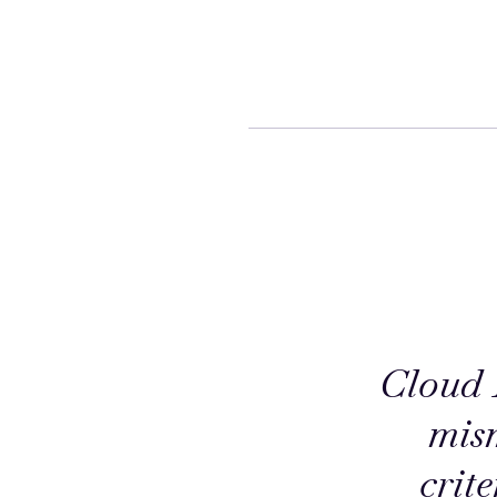
Cloud 
mis
crit