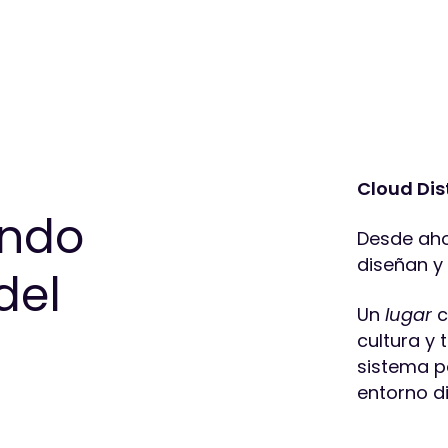
Cloud Dis
ando
Desde aho
diseñan y
del
Un
lugar
c
?
cultura y
sistema p
entorno d