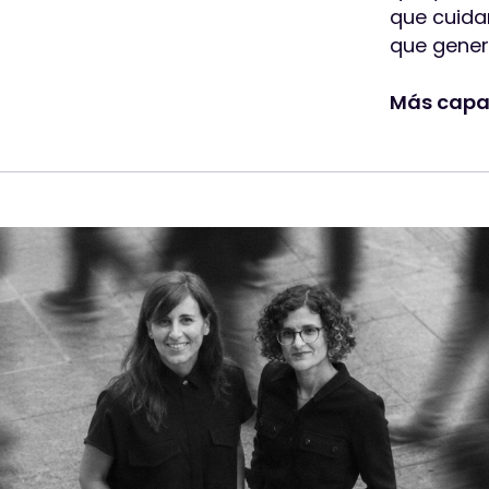
que cuidan
que gener
Más capa
LET'S TALK!
Cuéntanos qué
necesitas