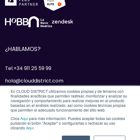
¿HABLAMOS?
Tel.+34 911 25 59 99
hola@clouddistrict.com
En CLOUD DISTRICT utilizamos cookies propias y de terceros con
finalidades analíticas que permiten rastrear, monitorizar y analizar su
HELL YEAH! Â
navegación y comportamiento para realizar mejoras en el producto
basadas en el análisis realizado, así como cookies técnicas propias
que permiten el adecuado funcionamiento del sitio web.
Clica
Aquí
para más información. Puedes aceptar todas las cookies
pulsando el botón "Aceptar" o configurarlas o rechazar su uso
clicando
Aquí
HELL
YEAH!
Â