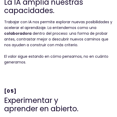
La IA amplía nuestras
Mensaje
*
capacidades.
Trabajar con IA nos permite explorar nuevas posibilidades y
acelerar el aprendizaje. La entendemos como una
Los campos con * son obligatorios.
Consiento el envío de comunicaciones comerciales
colaboradora
dentro del proceso: una forma de probar
según
la política de privacidad
.
He leído y acepto la
política de privacidad
.
*
antes, contrastar mejor o descubrir nuevos caminos que
nos ayuden a construir con más criterio.
El valor sigue estando en cómo pensamos, no en cuánto
generamos.
[05]
Experimentar y
aprender en abierto.