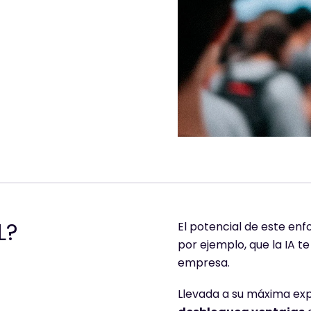
LET'S TALK!
Cuéntanos qué
L?
El potencial de este en
necesitas
por ejemplo, que la IA t
empresa.
Llevada a su máxima exp