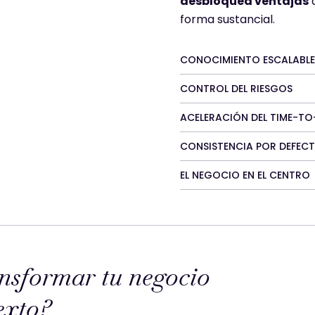
desbloquea ventajas
q
Mensaje
*
forma sustancial.
CONOCIMIENTO ESCALABLE
Los campos con * son obligatorios.
Consiento el envío de comunicaciones comerciales según
la
política de privacidad
.
CONTROL DEL RIESGOS
He leído y acepto la
política de privacidad
.
*
ACELERACIÓN DEL TIME-T
CONSISTENCIA POR DEFEC
EL NEGOCIO EN EL CENTRO
nsformar tu negocio
exto?