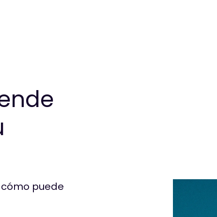
iende
u
 cómo puede