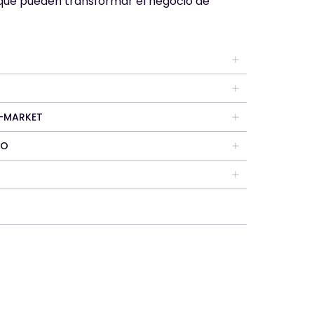
ue pueden transformar el negocio de
O-MARKET
TO